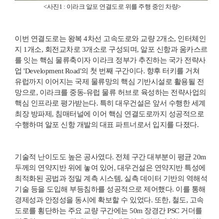
<사진1 : 이라크 알포 연결도로 위를 주행 중인 차량>
이번 연결도로는 왕복 4차선 고속도로와 교량 2개소, 인터체인
지 1개소, 회전교차로 3개소로 구성되며, 알포 신항과 움카스르
를 잇는 핵심 물류축이자 이라크 정부가 추진하는 국가 전략사
업 'Development Road'의 첫 번째 구간이다. 향후 터키를 거쳐
유럽까지 이어지는 국제 물류망의 핵심 기반시설로 활용될 전
망으로, 이라크를 중동-유럽 물류 허브로 육성하는 전략사업의
핵심 인프라로 평가받는다. 특히 대우건설은 앞서 수행한 세계
최장 방파제, 침매터널에 이어 핵심 연결도로까지 성공적으로
수행하며 알포 신항 개발의 대표 파트너로서 입지를 다졌다.
기술적 난이도도 높은 공사였다. 전체 구간 대부분이 평균 20m
두께의 연약지반 위에 놓여 있어, 대우건설은 연약지반 특성에
최적화된 공법과 정밀 계측 시스템, 실측 데이터 기반의 역해석
기술 등을 도입해 부등침하를 성공적으로 제어했다. 이를 통해
경제성과 안정성을 동시에 확보할 수 있었다. 또한, 철도, 고속
도로를 횡단하는 주요 교량 구간에는 50m 장경간 PSC 거더를