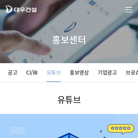
홍보센터
공고
CI/BI
유튜브
홍보영상
기업광고
브로
유튜브